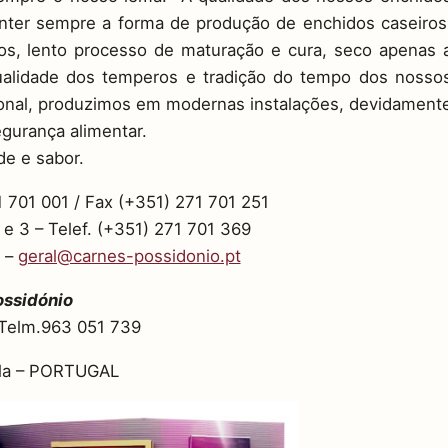
ter sempre a forma de produção de enchidos caseiros
s, lento processo de maturação e cura, seco apenas 
ualidade dos temperos e tradição do tempo dos nosso
cional, produzimos em modernas instalações, devidament
egurança alimentar.
de e sabor.
71 701 001 / Fax (+351) 271 701 251
e 3 – Telef. (+351) 271 701 369
 –
geral@carnes-possidonio.pt
ossidónio
 Telm.963 051 739
ela – PORTUGAL