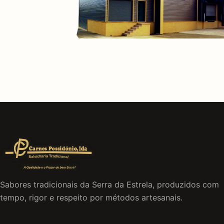
Sabores tradicionais da Serra da Estrela, produzidos com
tempo, rigor e respeito por métodos artesanais.