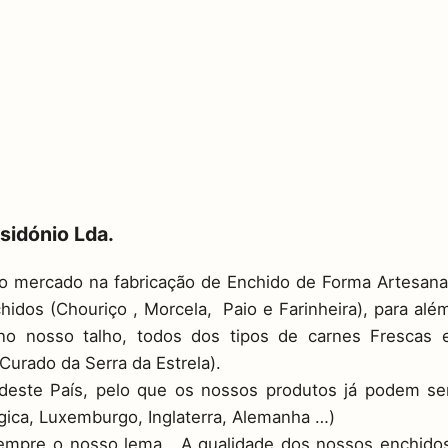
sidónio Lda.
mercado na fabricação de Enchido de Forma Artesana
idos (Chouriço , Morcela, Paio e Farinheira), para alé
o nosso talho, todos dos tipos de carnes Frescas 
 Curado da Serra da Estrela).
deste País, pelo que os nossos produtos já podem se
gica, Luxemburgo, Inglaterra, Alemanha …)
á sempre o nosso lema. A qualidade dos nossos enchido