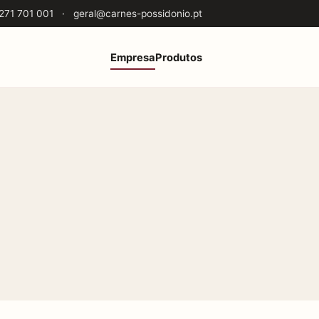
271 701 001
·
geral@carnes-possidonio.pt
Empresa
Produtos