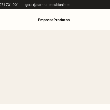
271 701 001
·
geral@carnes-possidonio.pt
Empresa
Produtos