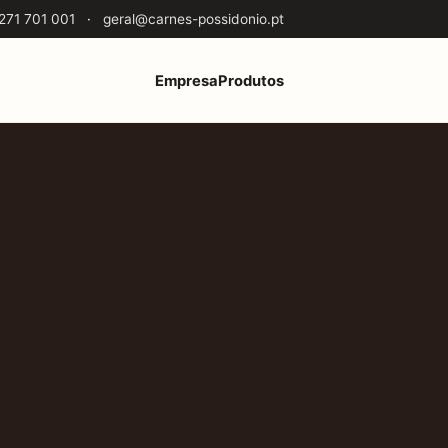
271 701 001
·
geral@carnes-possidonio.pt
Empresa
Produtos