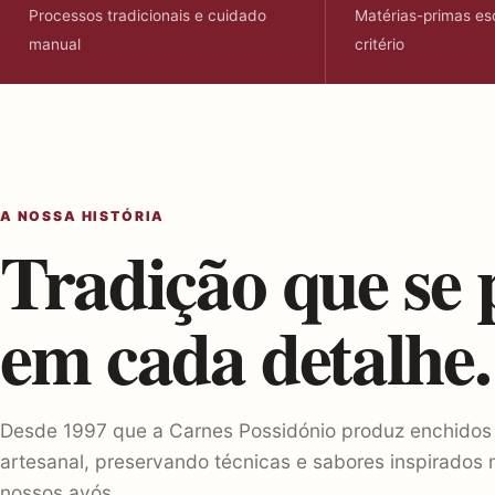
Processos tradicionais e cuidado
Matérias-primas es
manual
critério
A NOSSA HISTÓRIA
Tradição que se 
em cada detalhe.
Desde 1997 que a Carnes Possidónio produz enchidos
artesanal, preservando técnicas e sabores inspirados
nossos avós.