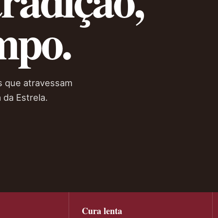
mpo.
es que atravessam
 da Estrela.
Cura lenta