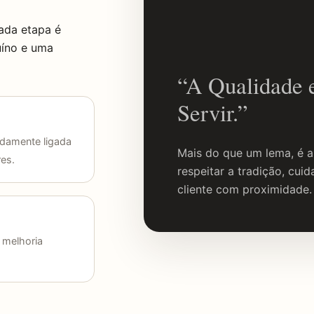
ada etapa é
uíno e uma
“A Qualidade 
Servir.”
damente ligada
Mais do que um lema, é 
res.
respeitar a tradição, cui
cliente com proximidade.
e melhoria