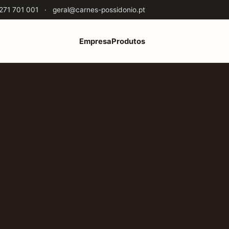
271 701 001
·
geral@carnes-possidonio.pt
Empresa
Produtos