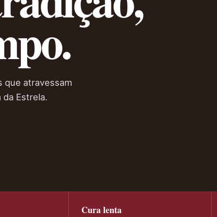
mpo.
es que atravessam
 da Estrela.
Cura lenta