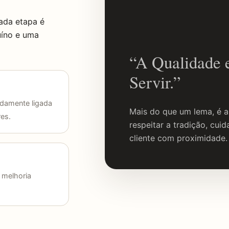
ada etapa é
uíno e uma
“A Qualidade 
Servir.”
damente ligada
Mais do que um lema, é 
res.
respeitar a tradição, cui
cliente com proximidade.
e melhoria