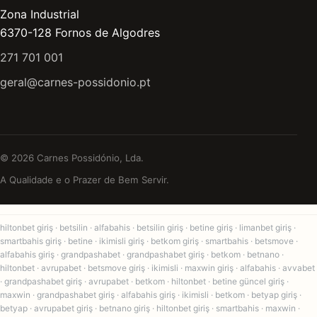
Zona Industrial
6370-128 Fornos de Algodres
271 701 001
geral@carnes-possidonio.pt
© 2026 Carnes Possidónio, Lda.
A Qualidade e o Prazer de Bem Servir.
hiltonbet giriş
·
betsilin
·
alfabahis
·
betsilin giriş
·
betine giriş
·
limanbet giriş
·
smartbahis giriş
·
betine
·
ikimisli giriş
·
betkom giriş
·
smartbahis
·
betsmove
·
alfabahis giriş
·
grandpashabet
·
grandpashabet giriş
·
betkom
·
betnano
·
hiltonbet
·
avrupabet
·
betsmove giriş
·
ikimisli
·
maxwin giriş
·
alfabahis
·
avvabet
·
grandpashabet giriş
·
avrupabet
·
betkom
·
hiltonbet
·
betine güncel giriş
·
maxwin
·
grandpashabet giriş
·
alfabahis giriş
·
ikimisli
·
betkom
·
betyap giriş
·
betyap
·
avrupabet giriş
·
betnano giriş
·
hiltonbet giriş
·
smartbahis
·
maxwin
·